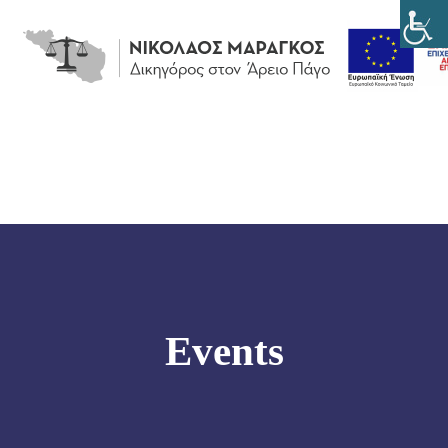
Νικόλαος
Clos
(Esc
Μαραγκός
-
Δικηγόρος,
Τήνος
Events